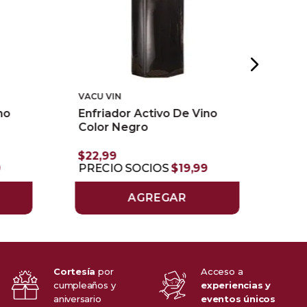
VACU VIN
VAC
no
Enfriador Activo De Vino
Bol
Color Negro
$
22
,
99
$
20
9
PRECIO SOCIOS
$
19
,
99
PR
AGREGAR
Cortesía
por
Acceso a
cumpleaños y
experiencias y
aniversario
eventos únicos