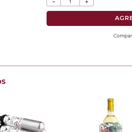
－
＋
AGR
os