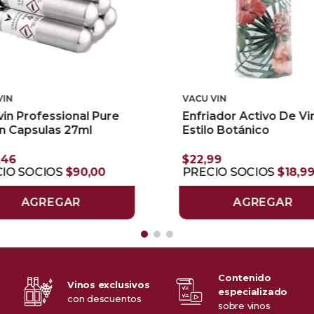
VIN
VACU VIN
vin Professional Pure
Enfriador Activo De Vi
n Capsulas 27ml
Estilo Botánico
,
46
$
22
,
99
IO SOCIOS
$
90
,
00
PRECIO SOCIOS
$
18
,
9
AGREGAR
AGREGAR
Contenido
Vinos exclusivos
especializado
o
con descuentos
sobre vinos