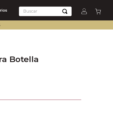
Buscar
rios
S
ra Botella