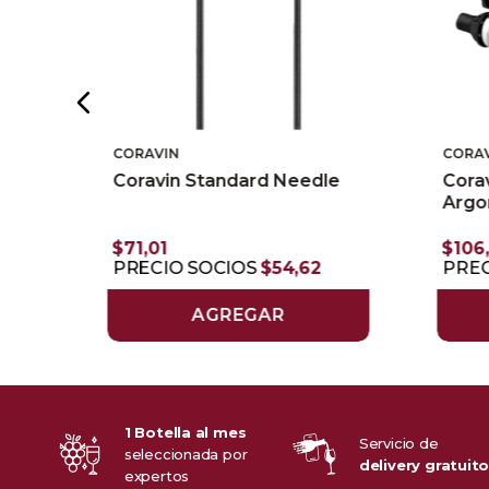
CORAVIN
CORA
o
Coravin Standard Needle
Cora
Argo
$
71
,
01
$
106
PRECIO SOCIOS
$
54
,
62
PREC
AGREGAR
1 Botella al mes
Servicio de
seleccionada por
delivery gratuit
expertos