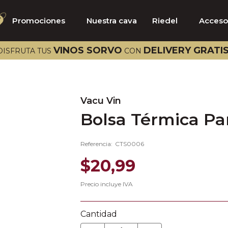
Promociones
Nuestra cava
Riedel
Acceso
TÉRMINOS MÁS BUSCADOS
VINOS SORVO
DELIVERY GRATI
DISFRUTA TUS
CON
1
.
catena
2
.
select
3
.
aalto
Vacu Vin
Bolsa Térmica Pa
4
.
bramare
5
.
riedel
Referencia
:
CTS0006
6
.
emilio moro
$
20
,
99
7
.
vik
Precio incluye IVA
8
.
pazo señorans
9
.
viña vik
Cantidad
10
.
brancaia