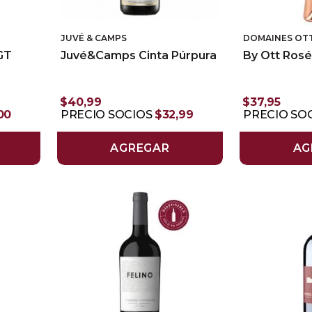
JUVÉ & CAMPS
DOMAINES OT
GT
Juvé&Camps Cinta Púrpura
By Ott Ros
$
40
,
99
$
37
,
95
00
PRECIO SOCIOS
$
32
,
99
PRECIO SO
AGREGAR
AG