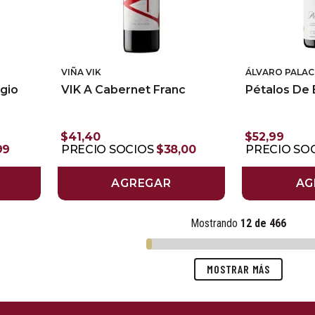
VIÑA VIK
ÁLVARO PALAC
igio
VIK A Cabernet Franc
Pétalos De 
$
41
,
40
$
52
,
99
99
PRECIO SOCIOS
$
38
,
00
PRECIO SO
AGREGAR
AG
Mostrando
12 de 466
MOSTRAR MÁS