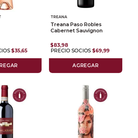
T
TREANA
é
Treana Paso Robles
Cabernet Sauvignon
$
83
,
98
CIOS
$
35
,
65
PRECIO SOCIOS
$
69
,
99
REGAR
AGREGAR