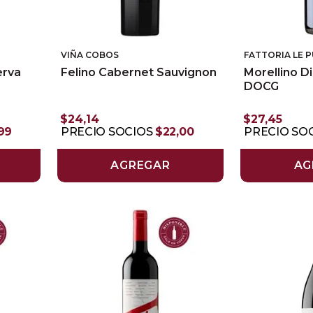
VIÑA COBOS
FATTORIA LE P
erva
Felino Cabernet Sauvignon
Morellino D
DOCG
$
24
,
14
$
27
,
45
99
PRECIO SOCIOS
$
22
,
00
PRECIO SO
AGREGAR
AG