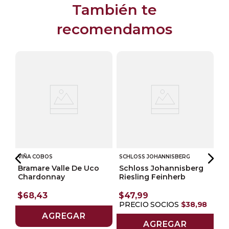
También te
recomendamos
VIÑA COBOS
SCHLOSS JOHANNISBERG
Bramare Valle De Uco
Schloss Johannisberg
Chardonnay
Riesling Feinherb
PA
$
68
,
43
$
47
,
99
O 
PRECIO SOCIOS
$
38
,
98
AGREGAR
AGREGAR
$