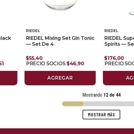
RIEDEL
RIEDEL
Black
RIEDEL Mixing Set Gin Tonic
RIEDEL Sup
— Set De 4
Spirits — S
$
55
,
40
$
176
,
00
51
PRECIO SOCIOS
$
46
,
90
PRECIO SO
AGREGAR
AG
Mostrando
12 de 44
MOSTRAR MÁS