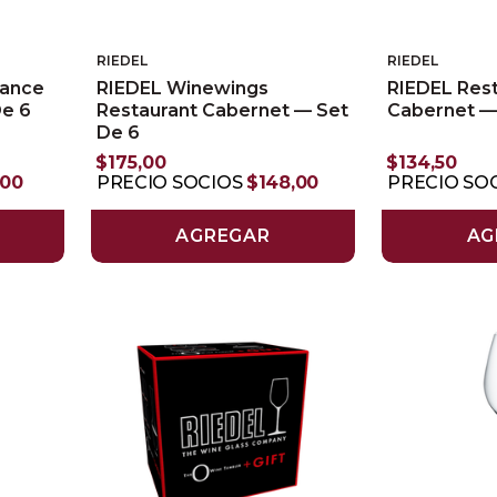
RIEDEL
RIEDEL
mance
RIEDEL Winewings
RIEDEL Res
De 6
Restaurant Cabernet — Set
Cabernet —
De 6
$
175
,
00
$
134
,
50
00
PRECIO SOCIOS
$
148
,
00
PRECIO SO
AGREGAR
AG