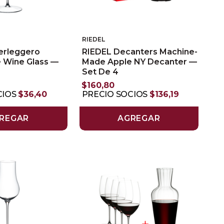
RIEDEL
erleggero
RIEDEL Decanters Machine-
Wine Glass —
Made Apple NY Decanter —
Set De 4
$
160
,
80
CIOS
$
36
,
40
PRECIO SOCIOS
$
136
,
19
REGAR
AGREGAR