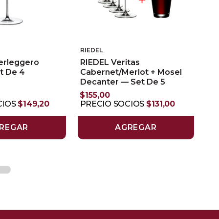
RIEDEL
erleggero
RIEDEL Veritas
et De 4
Cabernet/Merlot + Mosel
Decanter — Set De 5
$
155
,
00
CIOS
$
149
,
20
PRECIO SOCIOS
$
131
,
00
REGAR
AGREGAR