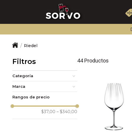
Riedel
Filtros
44
Productos
Categoría
Cristalería
Marca
Accesorios en cristalería
Riedel
Rangos de precio
$37,00
–
$340,00