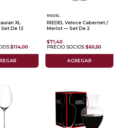
RIEDEL
tauran XL
RIEDEL Veloce Cabernet /
 Set De 12
Merlot — Set De 2
$
71
,
40
CIOS
$
114
,
00
PRECIO SOCIOS
$
60
,
50
REGAR
AGREGAR