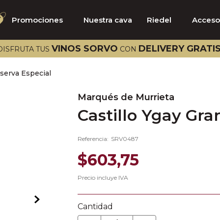
Promociones
Nuestra cava
Riedel
Acceso
TÉRMINOS MÁS BUSCADOS
VINOS SORVO
DELIVERY GRATI
DISFRUTA TUS
CON
1
.
catena
eserva Especial
2
.
select
3
.
aalto
Marqués de Murrieta
Castillo Ygay Gra
4
.
bramare
5
.
riedel
Referencia
:
SRV0487
6
.
emilio moro
$
603
,
75
7
.
vik
Precio incluye IVA
8
.
pazo señorans
9
.
viña vik
Cantidad
10
.
brancaia