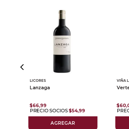
LICORES
VIÑA 
Lanzaga
Vert
$
66
,
99
$
60
,
PRECIO SOCIOS
$
54
,
99
PREC
AGREGAR