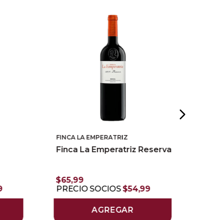
FINCA LA EMPERATRIZ
CAT
Finca La Emperatriz Reserva
Cat
PR
$
65
,
99
9
PRECIO SOCIOS
$
54
,
99
AGREGAR