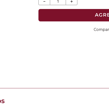
－
＋
AGR
os