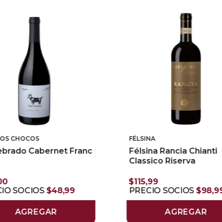
LOS CHOCOS
FÉLSINA
ebrado Cabernet Franc
Félsina Rancia Chianti
Classico Riserva
00
$
115
,
99
IO SOCIOS
$
48
,
99
PRECIO SOCIOS
$
98
,
9
AGREGAR
AGREGAR