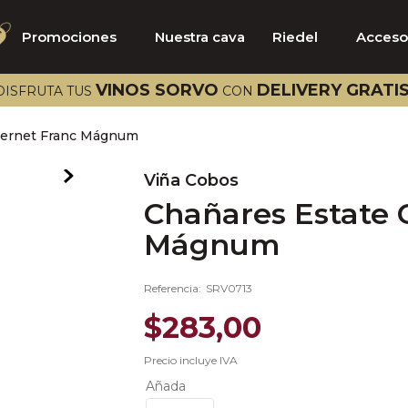
Promociones
Nuestra cava
Riedel
Acceso
TÉRMINOS MÁS BUSCADOS
VINOS SORVO
DELIVERY GRATI
DISFRUTA TUS
CON
1
.
catena
bernet Franc Mágnum
2
.
bramare
3
.
aalto
Viña Cobos
Chañares Estate 
4
.
vik
Mágnum
5
.
viña vik
6
.
brancaia
Referencia
:
SRV0713
7
.
rose
$
283
,
00
8
.
pazo barrantes
Precio incluye IVA
9
.
pago capellanes
Añada
10
.
beckstoffer