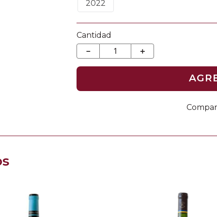
2022
Cantidad
－
＋
AGR
os