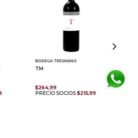
BODEGA TRESMANO
PRO
t
TM
Pro
$
264
,
99
$
6
9
PRECIO SOCIOS
$
215
,
99
PR
AGREGAR