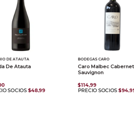
IO DE ATAUTA
BODEGAS CARO
da De Atauta
Caro Malbec Caberne
Sauvignon
00
$
114
,
99
IO SOCIOS
$
48
,
99
PRECIO SOCIOS
$
94
,
9
AGREGAR
AGREGAR