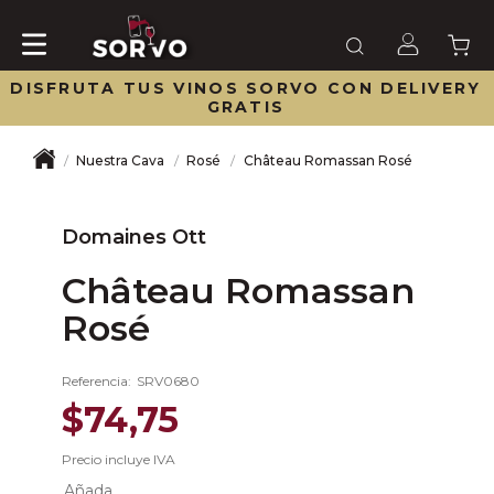
DISFRUTA TUS VINOS SORVO CON DELIVERY
GRATIS
Nuestra Cava
Rosé
Château Romassan Rosé
Domaines Ott
Château Romassan
Rosé
Referencia
:
SRV0680
$
74
,
75
Precio incluye IVA
Añada