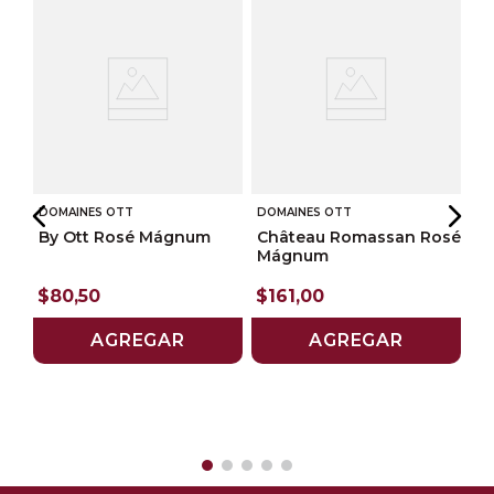
DOMAINES OTT
DOMAINES OTT
By Ott Rosé Mágnum
Château Romassan Rosé
Mágnum
DO
$
80
,
50
$
161
,
00
C
AGREGAR
AGREGAR
$