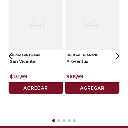
SIERRA CANTABRIA
BODEGA TRESMANO
San Vicente
Proventus
TI
$
131
,
99
$
68
,
99
Ti
Am
AGREGAR
AGREGAR
Va
$
P