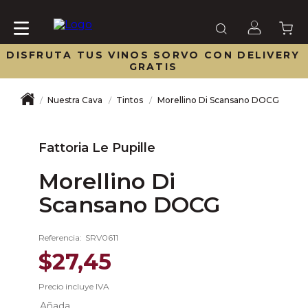
DISFRUTA TUS VINOS SORVO CON DELIVERY
GRATIS
Nuestra Cava
Tintos
Morellino Di Scansano DOCG
Fattoria Le Pupille
Morellino Di
Scansano DOCG
Referencia
:
SRV0611
$
27
,
45
Precio incluye IVA
Añada