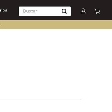
Buscar
rios
S