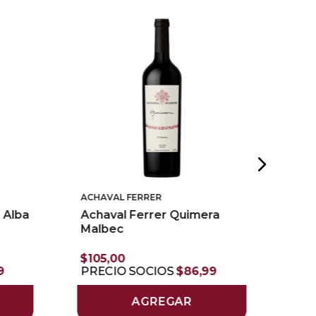
ACHAVAL FERRER
PLA
 Alba
Achaval Ferrer Quimera
Pla
Malbec
PR
$
105
,
00
9
PRECIO SOCIOS
$
86
,
99
AGREGAR