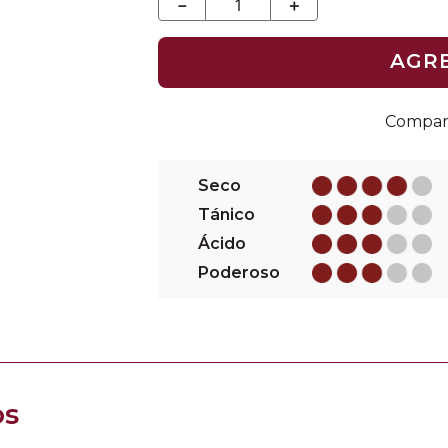
－
＋
AGR
Seco
Tánico
Ácido
Poderoso
os