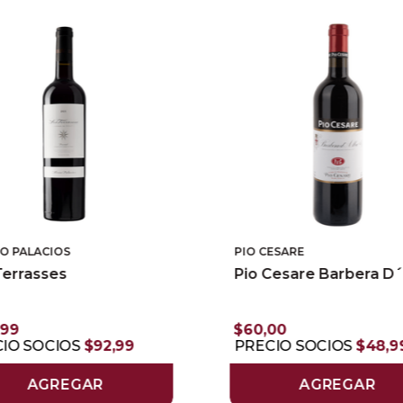
O PALACIOS
PIO CESARE
Terrasses
Pio Cesare Barbera D´
99
$
60
,
00
IO SOCIOS
$
92
,
99
PRECIO SOCIOS
$
48
,
9
AGREGAR
AGREGAR