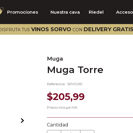
Promociones
Nuestra cava
Riedel
Acceso
TÉRMINOS MÁS BUSCADOS
VINOS SORVO
DELIVERY GRATI
DISFRUTA TUS
CON
1
.
catena
2
.
select
3
.
aalto
Muga
Muga Torre
4
.
bramare
5
.
riedel
Referencia
:
SRV0261
6
.
emilio moro
$
205
,
99
7
.
pazo señorans
Precio incluye IVA
8
.
viña vik
9
.
brancaia
Cantidad
10
.
collection