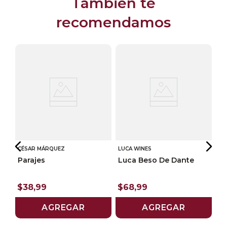
También te
recomendamos
CÉSAR MÁRQUEZ
LUCA WINES
Parajes
Luca Beso De Dante
BO
$
38
,
99
$
68
,
99
a
Pr
AGREGAR
AGREGAR