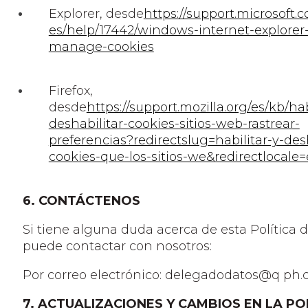
Explorer, desde
https://support.microsoft.
es/help/17442/windows-internet-explorer-
manage-cookies
Firefox,
desde
https://support.mozilla.org/es/kb/hab
deshabilitar-cookies-sitios-web-rastrear-
preferencias?redirectslug=habilitar-y-desh
cookies-que-los-sitios-we&redirectlocale=
6. CONTÁCTENOS
Si tiene alguna duda acerca de esta Política 
puede contactar con nosotros:
Por correo electrónico: delegadodatos@q ph.
7. ACTUALIZACIONES Y CAMBIOS EN LA PO