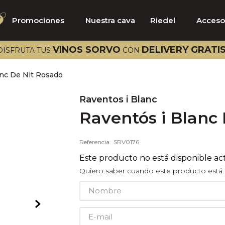
Promociones
Nuestra cava
Riedel
Acceso
TÉRMINOS MÁS BUSCADOS
VINOS SORVO
DELIVERY GRATI
DISFRUTA TUS
CON
1
.
catena
anc De Nit Rosado
2
.
select
3
.
aalto
Raventos i Blanc
Raventós i Blanc
4
.
bramare
5
.
riedel
Referencia
:
SRV0176
6
.
emilio moro
Este producto no está disponible a
7
.
vik
Quiero saber cuando este producto está 
8
.
pazo señorans
9
.
viña vik
10
.
brancaia