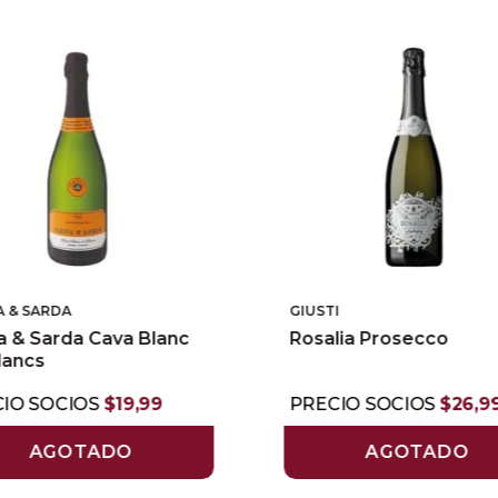
A & SARDA
GIUSTI
na & Sarda Cava Blanc
Rosalia Prosecco
lancs
IO SOCIOS
$
19
,
99
PRECIO SOCIOS
$
26
,
9
AGOTADO
AGOTADO