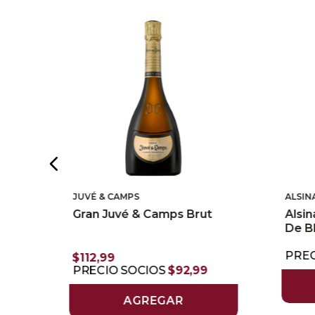
JUVÉ & CAMPS
ALSIN
viso
Gran Juvé & Camps Brut
Alsi
De B
PREC
$
112
,
99
PRECIO SOCIOS
$
92
,
99
AGREGAR