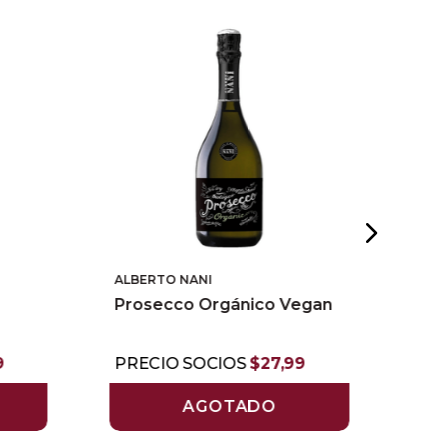
ALBERTO NANI
ALF
Prosecco Orgánico Vegan
Nur
9
PRECIO SOCIOS
$
27
,
99
PR
AGOTADO