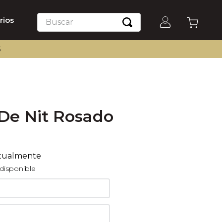
Buscar
rios
S
 De Nit Rosado
ctualmente
disponible