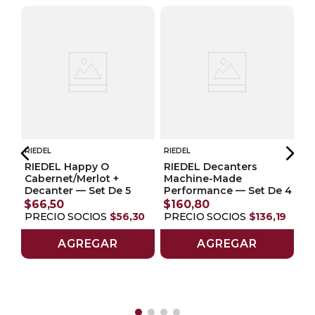
RIEDEL
RIEDEL
RIEDEL Happy O
RIEDEL Decanters
Cabernet/Merlot +
Machine-Made
Decanter — Set De 5
Performance — Set De 4
RI
$
66
,
50
$
160
,
80
er
RI
PRECIO SOCIOS
$
56
,
30
PRECIO SOCIOS
$
136
,
19
M
De
AGREGAR
AGREGAR
$
P