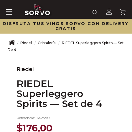
DISFRUTA TUS VINOS SORVO CON DELIVERY
GRATIS
Riedel
Cristalería
RIEDEL Superleggero Spirits — Set
De 4
Riedel
RIEDEL
Superleggero
Spirits — Set de 4
Referencia
:
6425/10
$
176
,
00