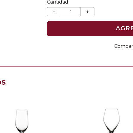
Cantidad
－
＋
AGR
os