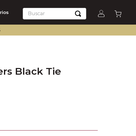
Buscar
rios
S
rs Black Tie