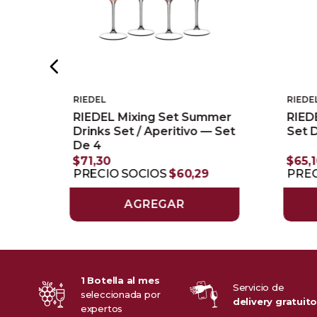
RIEDEL
RIEDE
RIEDEL Mixing Set Summer
RIED
 Set
Drinks Set / Aperitivo — Set
Set 
De 4
$
71
,
30
$
65
,
0
PRECIO SOCIOS
$
60
,
29
PREC
AGREGAR
1 Botella al mes
Servicio de
seleccionada por
delivery gratuit
expertos