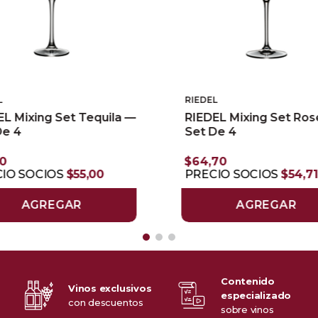
L
RIEDEL
EL Mixing Set Tequila —
RIEDEL Mixing Set Ro
De 4
Set De 4
10
$
64
,
70
IO SOCIOS
$
55
,
00
PRECIO SOCIOS
$
54
,
71
AGREGAR
AGREGAR
Contenido
Vinos exclusivos
especializado
o
con descuentos
sobre vinos