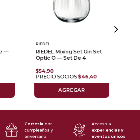
RIEDEL
RIED
sé —
RIEDEL Mixing Set Gin Set
RIE
Optic O — Set De 4
Tie
$
54
,
90
$
13
PRECIO SOCIOS
$
46
,
40
PR
AGREGAR
Cortesía
por
Acceso a
cumpleaños y
experiencias y
aniversario
eventos únicos