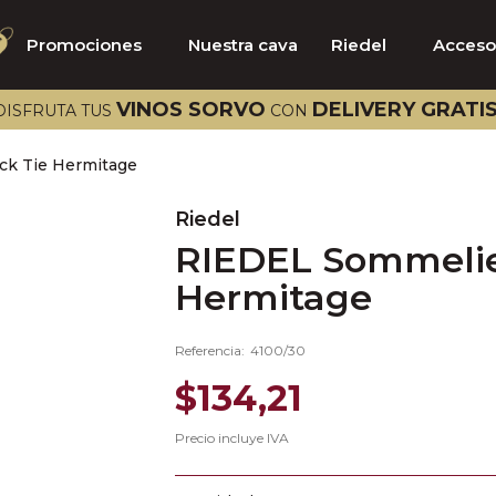
Promociones
Nuestra cava
Riedel
Acceso
TÉRMINOS MÁS BUSCADOS
VINOS SORVO
DELIVERY GRATI
DISFRUTA TUS
CON
1
.
catena
ck Tie Hermitage
2
.
bramare
3
.
aalto
Riedel
RIEDEL Sommelie
4
.
vik
Hermitage
5
.
viña vik
6
.
brancaia
Referencia
:
4100/30
7
.
rose
$
134
,
21
8
.
pazo barrantes
Precio incluye IVA
9
.
pago capellanes
10
.
beckstoffer