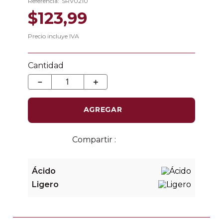
Referencia
:
SRV0210
$
123
,
99
Precio incluye IVA
Cantidad
－
＋
AGREGAR
Ácido
Ligero