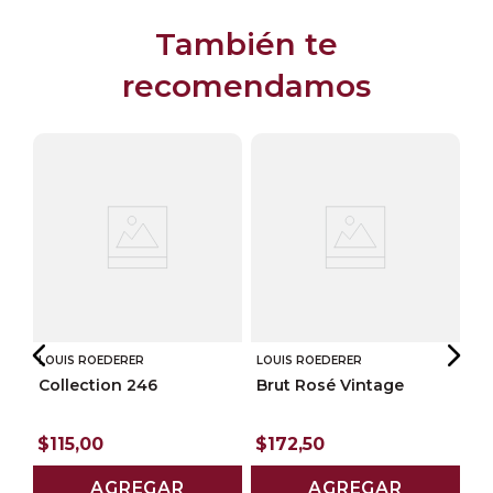
También te
recomendamos
LOUIS ROEDERER
LOUIS ROEDERER
Collection 246
Brut Rosé Vintage
MÖ
$
115
,
00
$
172
,
50
r
M
Im
AGREGAR
AGREGAR