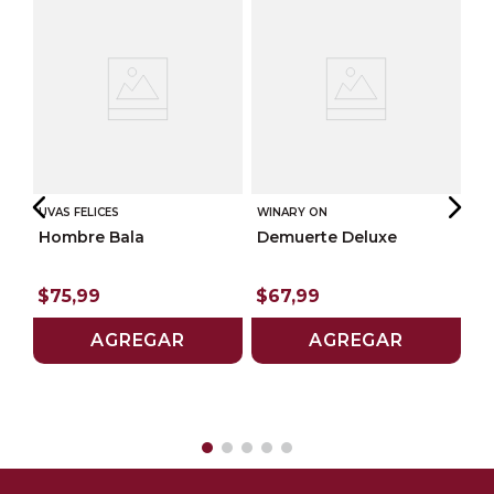
UVAS FELICES
WINARY ON
Hombre Bala
Demuerte Deluxe
PI
$
75
,
99
$
67
,
99
na
Pi
Al
AGREGAR
AGREGAR
$